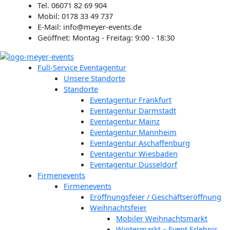
Zum
Tel. 06071 82 69 904
Inhalt
Mobil: 0178 33 49 737
springen
E-Mail: info@meyer-events.de
Geöffnet: Montag - Freitag: 9:00 - 18:30
Full-Service Eventagentur
Unsere Standorte
Standorte
Eventagentur Frankfurt
Eventagentur Darmstadt
Eventagentur Mainz
Eventagentur Mannheim
Eventagentur Aschaffenburg
Eventagentur Wiesbaden
Eventagentur Düsseldorf
Firmenevents
Firmenevents
Eröffnungsfeier / Geschäftseröffnung
Weihnachtsfeier
Mobiler Weihnachtsmarkt
Wintermarkt – Event Erlebnis