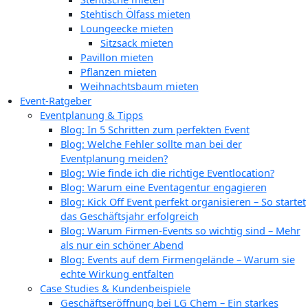
Stehtisch Ölfass mieten
Loungeecke mieten
Sitzsack mieten
Pavillon mieten
Pflanzen mieten
Weihnachtsbaum mieten
Event-Ratgeber
Eventplanung & Tipps
Blog: In 5 Schritten zum perfekten Event
Blog: Welche Fehler sollte man bei der
Eventplanung meiden?
Blog: Wie finde ich die richtige Eventlocation?
Blog: Warum eine Eventagentur engagieren
Blog: Kick Off Event perfekt organisieren – So startet
das Geschäftsjahr erfolgreich
Blog: Warum Firmen-Events so wichtig sind – Mehr
als nur ein schöner Abend
Blog: Events auf dem Firmengelände – Warum sie
echte Wirkung entfalten
Case Studies & Kundenbeispiele
Geschäftseröffnung bei LG Chem – Ein starkes