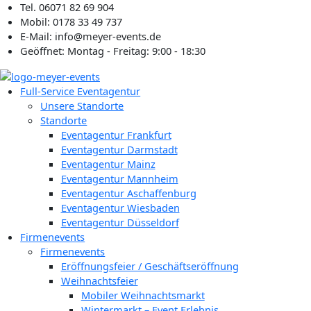
Zum
Tel. 06071 82 69 904
Inhalt
Mobil: 0178 33 49 737
springen
E-Mail: info@meyer-events.de
Geöffnet: Montag - Freitag: 9:00 - 18:30
Full-Service Eventagentur
Unsere Standorte
Standorte
Eventagentur Frankfurt
Eventagentur Darmstadt
Eventagentur Mainz
Eventagentur Mannheim
Eventagentur Aschaffenburg
Eventagentur Wiesbaden
Eventagentur Düsseldorf
Firmenevents
Firmenevents
Eröffnungsfeier / Geschäftseröffnung
Weihnachtsfeier
Mobiler Weihnachtsmarkt
Wintermarkt – Event Erlebnis