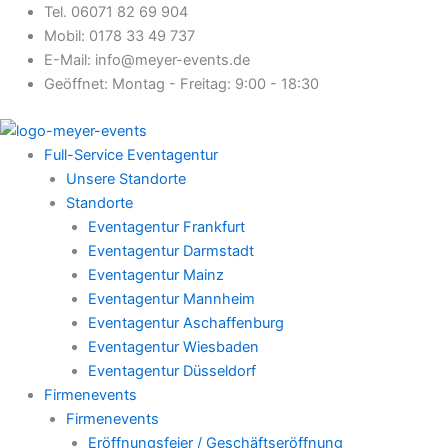
Zum
Tel. 06071 82 69 904
Inhalt
Mobil: 0178 33 49 737
springen
E-Mail: info@meyer-events.de
Geöffnet: Montag - Freitag: 9:00 - 18:30
Full-Service Eventagentur
Unsere Standorte
Standorte
Eventagentur Frankfurt
Eventagentur Darmstadt
Eventagentur Mainz
Eventagentur Mannheim
Eventagentur Aschaffenburg
Eventagentur Wiesbaden
Eventagentur Düsseldorf
Firmenevents
Firmenevents
Eröffnungsfeier / Geschäftseröffnung