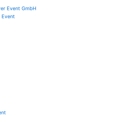
eyer Event GmbH
 Event
ent