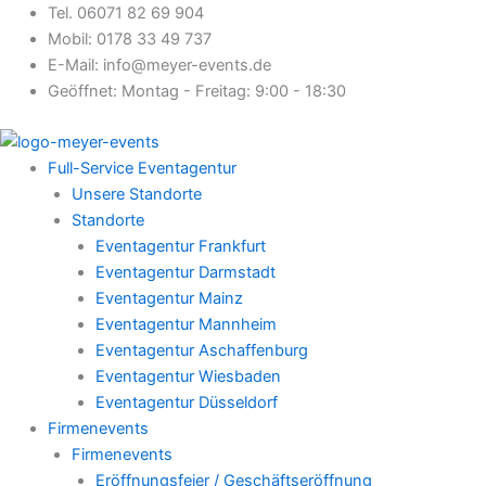
Zum
Tel. 06071 82 69 904
Inhalt
Mobil: 0178 33 49 737
springen
E-Mail: info@meyer-events.de
Geöffnet: Montag - Freitag: 9:00 - 18:30
Full-Service Eventagentur
Unsere Standorte
Standorte
Eventagentur Frankfurt
Eventagentur Darmstadt
Eventagentur Mainz
Eventagentur Mannheim
Eventagentur Aschaffenburg
Eventagentur Wiesbaden
Eventagentur Düsseldorf
Firmenevents
Firmenevents
Eröffnungsfeier / Geschäftseröffnung