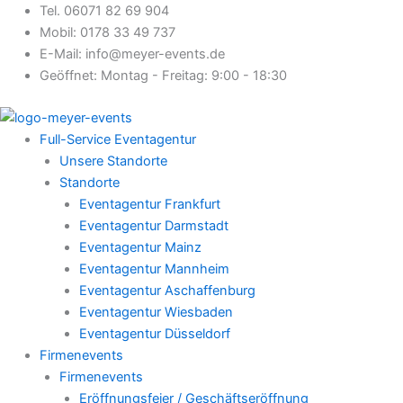
Zum
Tel. 06071 82 69 904
Inhalt
Mobil: 0178 33 49 737
springen
E-Mail: info@meyer-events.de
Geöffnet: Montag - Freitag: 9:00 - 18:30
Full-Service Eventagentur
Unsere Standorte
Standorte
Eventagentur Frankfurt
Eventagentur Darmstadt
Eventagentur Mainz
Eventagentur Mannheim
Eventagentur Aschaffenburg
Eventagentur Wiesbaden
Eventagentur Düsseldorf
Firmenevents
Firmenevents
Eröffnungsfeier / Geschäftseröffnung