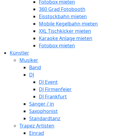
Fotobox mieten
360 Grad Fotobooth
Eisstockbahn mieten
Mobile Kegelbahn mieten
XXL Tischkicker mieten
Karaoke Anlage mieten
Fotobox mieten
Künstler
Musiker
Band
DJ
DJ Event
DJ Firmenfeier
DJ Frankfurt
Sänger / in
Saxophonist
Standardtanz
Trapez Artisten
Einrad