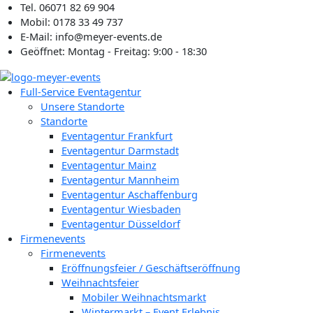
Zum
Tel. 06071 82 69 904
Inhalt
Mobil: 0178 33 49 737
springen
E-Mail: info@meyer-events.de
Geöffnet: Montag - Freitag: 9:00 - 18:30
Full-Service Eventagentur
Unsere Standorte
Standorte
Eventagentur Frankfurt
Eventagentur Darmstadt
Eventagentur Mainz
Eventagentur Mannheim
Eventagentur Aschaffenburg
Eventagentur Wiesbaden
Eventagentur Düsseldorf
Firmenevents
Firmenevents
Eröffnungsfeier / Geschäftseröffnung
Weihnachtsfeier
Mobiler Weihnachtsmarkt
Wintermarkt – Event Erlebnis