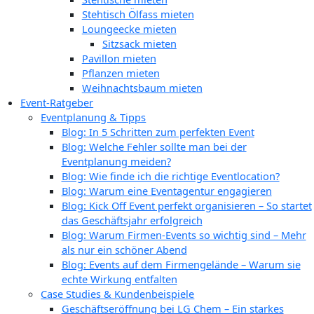
Stehtisch Ölfass mieten
Loungeecke mieten
Sitzsack mieten
Pavillon mieten
Pflanzen mieten
Weihnachtsbaum mieten
Event-Ratgeber
Eventplanung & Tipps
Blog: In 5 Schritten zum perfekten Event
Blog: Welche Fehler sollte man bei der
Eventplanung meiden?
Blog: Wie finde ich die richtige Eventlocation?
Blog: Warum eine Eventagentur engagieren
Blog: Kick Off Event perfekt organisieren – So startet
das Geschäftsjahr erfolgreich
Blog: Warum Firmen-Events so wichtig sind – Mehr
als nur ein schöner Abend
Blog: Events auf dem Firmengelände – Warum sie
echte Wirkung entfalten
Case Studies & Kundenbeispiele
Geschäftseröffnung bei LG Chem – Ein starkes