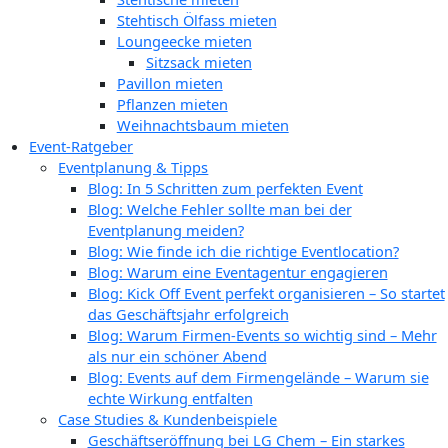
Stehtisch Ölfass mieten
Loungeecke mieten
Sitzsack mieten
Pavillon mieten
Pflanzen mieten
Weihnachtsbaum mieten
Event-Ratgeber
Eventplanung & Tipps
Blog: In 5 Schritten zum perfekten Event
Blog: Welche Fehler sollte man bei der
Eventplanung meiden?
Blog: Wie finde ich die richtige Eventlocation?
Blog: Warum eine Eventagentur engagieren
Blog: Kick Off Event perfekt organisieren – So startet
das Geschäftsjahr erfolgreich
Blog: Warum Firmen-Events so wichtig sind – Mehr
als nur ein schöner Abend
Blog: Events auf dem Firmengelände – Warum sie
echte Wirkung entfalten
Case Studies & Kundenbeispiele
Geschäftseröffnung bei LG Chem – Ein starkes