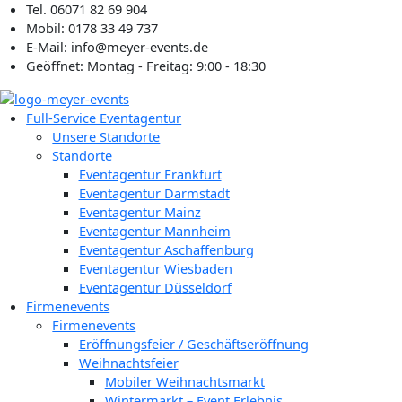
Zum
Tel. 06071 82 69 904
Inhalt
Mobil: 0178 33 49 737
springen
E-Mail: info@meyer-events.de
Geöffnet: Montag - Freitag: 9:00 - 18:30
Full-Service Eventagentur
Unsere Standorte
Standorte
Eventagentur Frankfurt
Eventagentur Darmstadt
Eventagentur Mainz
Eventagentur Mannheim
Eventagentur Aschaffenburg
Eventagentur Wiesbaden
Eventagentur Düsseldorf
Firmenevents
Firmenevents
Eröffnungsfeier / Geschäftseröffnung
Weihnachtsfeier
Mobiler Weihnachtsmarkt
Wintermarkt – Event Erlebnis