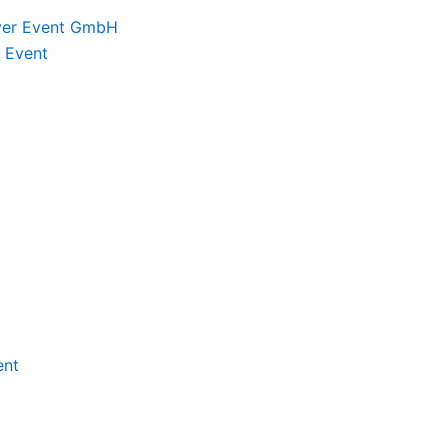
eyer Event GmbH
 Event
ent