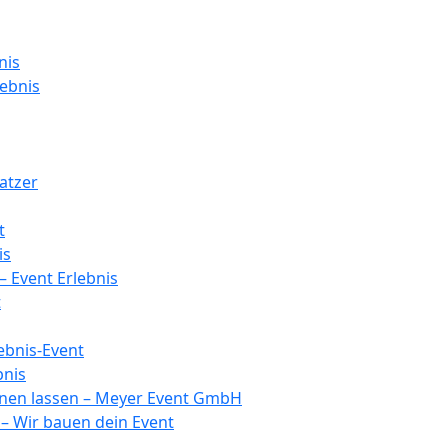
nis
ebnis
atzer
t
is
 Event Erlebnis
t
lebnis-Event
bnis
lanen lassen – Meyer Event GmbH
– Wir bauen dein Event