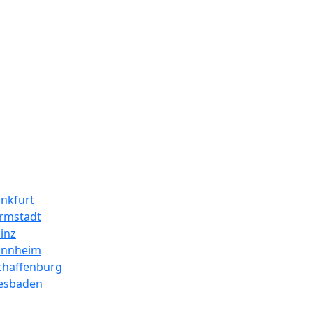
ankfurt
armstadt
inz
annheim
chaffenburg
iesbaden