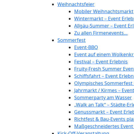
Weihnachtsfeier
Mobiler Weihnachtsmarkt
Wintermarkt – Event Erleb
Allgäu-Summer – Event Erl
Zu allen Firmenevents…
Sommerfest
Event-BBQ
Event auf einem Wolkenkr
Festival – Event Erlebnis
Fruity-Fresh Summer Even
Schiffsfahrt – Event Erlebn
Olympisches Sommerfest –
Jahrmarkt / Kirmes – Even
Sommerparty am Wasser
„Walk an Talk“ – Städte-Er
Genussmarkt – Event Erle
Richtfest & Bau-Events p
Maßgeschneidertes Event 
Kick-Off-Veranstaltung