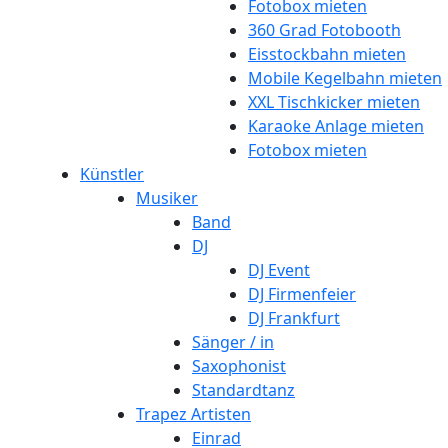
Fotobox mieten
360 Grad Fotobooth
Eisstockbahn mieten
Mobile Kegelbahn mieten
XXL Tischkicker mieten
Karaoke Anlage mieten
Fotobox mieten
Künstler
Musiker
Band
DJ
DJ Event
DJ Firmenfeier
DJ Frankfurt
Sänger / in
Saxophonist
Standardtanz
Trapez Artisten
Einrad