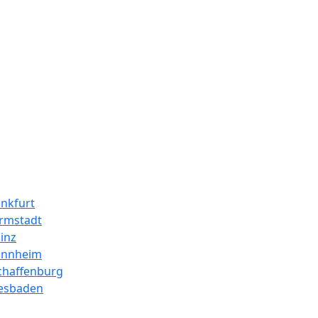
ankfurt
armstadt
inz
annheim
chaffenburg
iesbaden