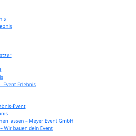
nis
ebnis
atzer
t
is
 Event Erlebnis
t
lebnis-Event
bnis
lanen lassen – Meyer Event GmbH
– Wir bauen dein Event