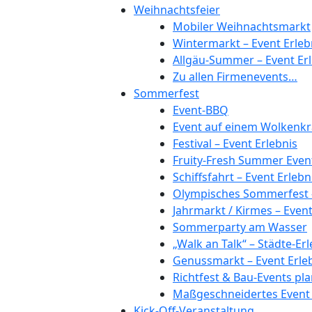
Weihnachtsfeier
Mobiler Weihnachtsmarkt
Wintermarkt – Event Erleb
Allgäu-Summer – Event Erl
Zu allen Firmenevents…
Sommerfest
Event-BBQ
Event auf einem Wolkenkr
Festival – Event Erlebnis
Fruity-Fresh Summer Even
Schiffsfahrt – Event Erlebn
Olympisches Sommerfest –
Jahrmarkt / Kirmes – Even
Sommerparty am Wasser
„Walk an Talk“ – Städte-Er
Genussmarkt – Event Erle
Richtfest & Bau-Events p
Maßgeschneidertes Event 
Kick-Off-Veranstaltung