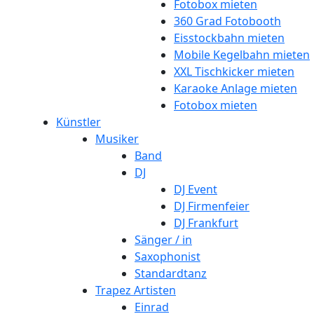
Fotobox mieten
360 Grad Fotobooth
Eisstockbahn mieten
Mobile Kegelbahn mieten
XXL Tischkicker mieten
Karaoke Anlage mieten
Fotobox mieten
Künstler
Musiker
Band
DJ
DJ Event
DJ Firmenfeier
DJ Frankfurt
Sänger / in
Saxophonist
Standardtanz
Trapez Artisten
Einrad