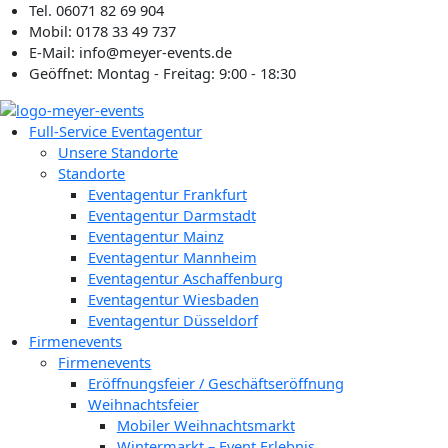
Zum
Tel. 06071 82 69 904
Inhalt
Mobil: 0178 33 49 737
springen
E-Mail: info@meyer-events.de
Geöffnet: Montag - Freitag: 9:00 - 18:30
Full-Service Eventagentur
Unsere Standorte
Standorte
Eventagentur Frankfurt
Eventagentur Darmstadt
Eventagentur Mainz
Eventagentur Mannheim
Eventagentur Aschaffenburg
Eventagentur Wiesbaden
Eventagentur Düsseldorf
Firmenevents
Firmenevents
Eröffnungsfeier / Geschäftseröffnung
Weihnachtsfeier
Mobiler Weihnachtsmarkt
Wintermarkt – Event Erlebnis