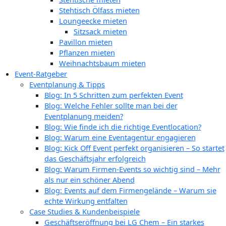
Stehtisch Ölfass mieten
Loungeecke mieten
Sitzsack mieten
Pavillon mieten
Pflanzen mieten
Weihnachtsbaum mieten
Event-Ratgeber
Eventplanung & Tipps
Blog: In 5 Schritten zum perfekten Event
Blog: Welche Fehler sollte man bei der
Eventplanung meiden?
Blog: Wie finde ich die richtige Eventlocation?
Blog: Warum eine Eventagentur engagieren
Blog: Kick Off Event perfekt organisieren – So startet
das Geschäftsjahr erfolgreich
Blog: Warum Firmen-Events so wichtig sind – Mehr
als nur ein schöner Abend
Blog: Events auf dem Firmengelände – Warum sie
echte Wirkung entfalten
Case Studies & Kundenbeispiele
Geschäftseröffnung bei LG Chem – Ein starkes