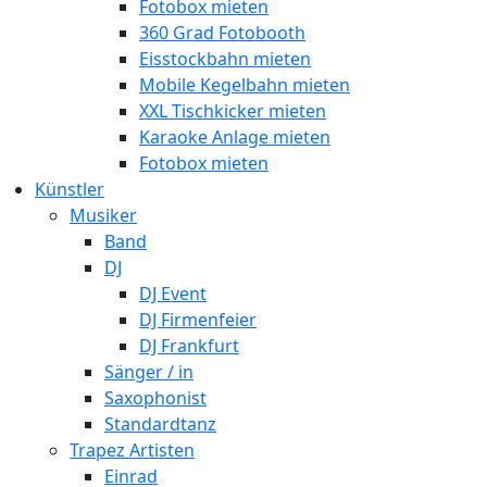
Fotobox mieten
360 Grad Fotobooth
Eisstockbahn mieten
Mobile Kegelbahn mieten
XXL Tischkicker mieten
Karaoke Anlage mieten
Fotobox mieten
Künstler
Musiker
Band
DJ
DJ Event
DJ Firmenfeier
DJ Frankfurt
Sänger / in
Saxophonist
Standardtanz
Trapez Artisten
Einrad