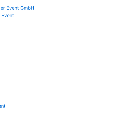
eyer Event GmbH
 Event
ent