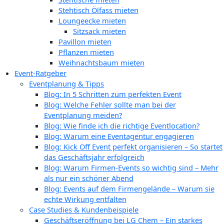
Stehtisch Ölfass mieten
Loungeecke mieten
Sitzsack mieten
Pavillon mieten
Pflanzen mieten
Weihnachtsbaum mieten
Event-Ratgeber
Eventplanung & Tipps
Blog: In 5 Schritten zum perfekten Event
Blog: Welche Fehler sollte man bei der
Eventplanung meiden?
Blog: Wie finde ich die richtige Eventlocation?
Blog: Warum eine Eventagentur engagieren
Blog: Kick Off Event perfekt organisieren – So startet
das Geschäftsjahr erfolgreich
Blog: Warum Firmen-Events so wichtig sind – Mehr
als nur ein schöner Abend
Blog: Events auf dem Firmengelände – Warum sie
echte Wirkung entfalten
Case Studies & Kundenbeispiele
Geschäftseröffnung bei LG Chem – Ein starkes