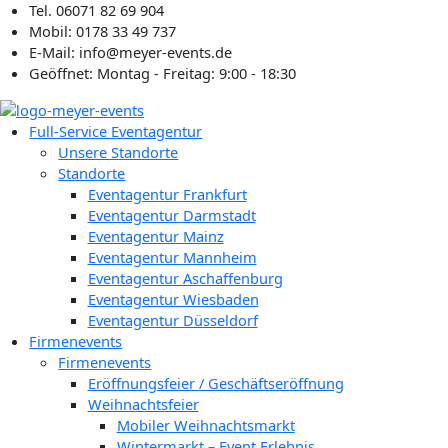
Zum
Tel. 06071 82 69 904
Inhalt
Mobil: 0178 33 49 737
springen
E-Mail: info@meyer-events.de
Geöffnet: Montag - Freitag: 9:00 - 18:30
Full-Service Eventagentur
Unsere Standorte
Standorte
Eventagentur Frankfurt
Eventagentur Darmstadt
Eventagentur Mainz
Eventagentur Mannheim
Eventagentur Aschaffenburg
Eventagentur Wiesbaden
Eventagentur Düsseldorf
Firmenevents
Firmenevents
Eröffnungsfeier / Geschäftseröffnung
Weihnachtsfeier
Mobiler Weihnachtsmarkt
Wintermarkt – Event Erlebnis