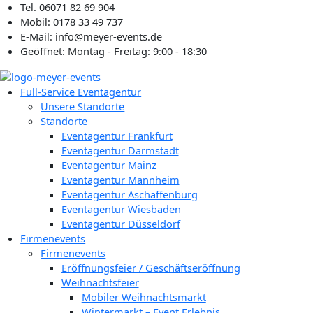
Zum
Tel. 06071 82 69 904
Inhalt
Mobil: 0178 33 49 737
springen
E-Mail: info@meyer-events.de
Geöffnet: Montag - Freitag: 9:00 - 18:30
Full-Service Eventagentur
Unsere Standorte
Standorte
Eventagentur Frankfurt
Eventagentur Darmstadt
Eventagentur Mainz
Eventagentur Mannheim
Eventagentur Aschaffenburg
Eventagentur Wiesbaden
Eventagentur Düsseldorf
Firmenevents
Firmenevents
Eröffnungsfeier / Geschäftseröffnung
Weihnachtsfeier
Mobiler Weihnachtsmarkt
Wintermarkt – Event Erlebnis