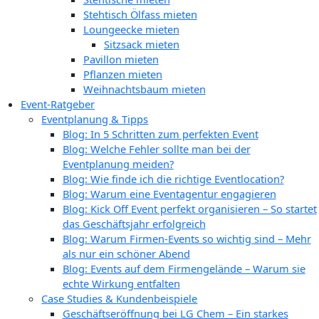
Stehtisch Ölfass mieten
Loungeecke mieten
Sitzsack mieten
Pavillon mieten
Pflanzen mieten
Weihnachtsbaum mieten
Event-Ratgeber
Eventplanung & Tipps
Blog: In 5 Schritten zum perfekten Event
Blog: Welche Fehler sollte man bei der
Eventplanung meiden?
Blog: Wie finde ich die richtige Eventlocation?
Blog: Warum eine Eventagentur engagieren
Blog: Kick Off Event perfekt organisieren – So startet
das Geschäftsjahr erfolgreich
Blog: Warum Firmen-Events so wichtig sind – Mehr
als nur ein schöner Abend
Blog: Events auf dem Firmengelände – Warum sie
echte Wirkung entfalten
Case Studies & Kundenbeispiele
Geschäftseröffnung bei LG Chem – Ein starkes