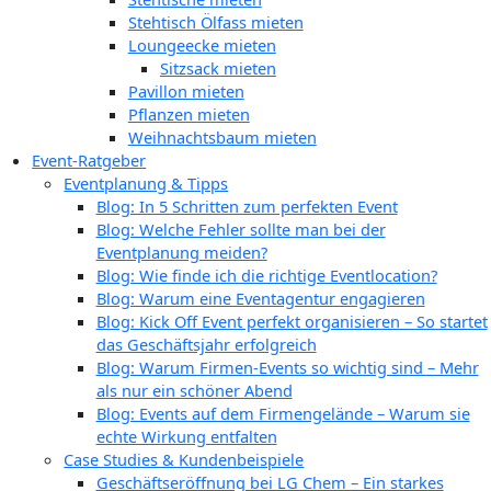
Stehtisch Ölfass mieten
Loungeecke mieten
Sitzsack mieten
Pavillon mieten
Pflanzen mieten
Weihnachtsbaum mieten
Event-Ratgeber
Eventplanung & Tipps
Blog: In 5 Schritten zum perfekten Event
Blog: Welche Fehler sollte man bei der
Eventplanung meiden?
Blog: Wie finde ich die richtige Eventlocation?
Blog: Warum eine Eventagentur engagieren
Blog: Kick Off Event perfekt organisieren – So startet
das Geschäftsjahr erfolgreich
Blog: Warum Firmen-Events so wichtig sind – Mehr
als nur ein schöner Abend
Blog: Events auf dem Firmengelände – Warum sie
echte Wirkung entfalten
Case Studies & Kundenbeispiele
Geschäftseröffnung bei LG Chem – Ein starkes