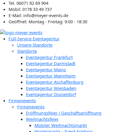
Zum
Tel. 06071 82 69 904
Inhalt
Mobil: 0178 33 49 737
springen
E-Mail: info@meyer-events.de
Geöffnet: Montag - Freitag: 9:00 - 18:30
Full-Service Eventagentur
Unsere Standorte
Standorte
Eventagentur Frankfurt
Eventagentur Darmstadt
Eventagentur Mainz
Eventagentur Mannheim
Eventagentur Aschaffenburg
Eventagentur Wiesbaden
Eventagentur Düsseldorf
Firmenevents
Firmenevents
Eröffnungsfeier / Geschäftseröffnung
Weihnachtsfeier
Mobiler Weihnachtsmarkt
Wintermarkt – Event Erlebnis