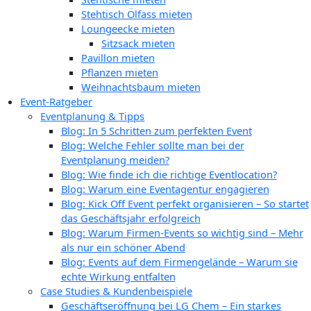
Stehtisch Ölfass mieten
Loungeecke mieten
Sitzsack mieten
Pavillon mieten
Pflanzen mieten
Weihnachtsbaum mieten
Event-Ratgeber
Eventplanung & Tipps
Blog: In 5 Schritten zum perfekten Event
Blog: Welche Fehler sollte man bei der
Eventplanung meiden?
Blog: Wie finde ich die richtige Eventlocation?
Blog: Warum eine Eventagentur engagieren
Blog: Kick Off Event perfekt organisieren – So startet
das Geschäftsjahr erfolgreich
Blog: Warum Firmen-Events so wichtig sind – Mehr
als nur ein schöner Abend
Blog: Events auf dem Firmengelände – Warum sie
echte Wirkung entfalten
Case Studies & Kundenbeispiele
Geschäftseröffnung bei LG Chem – Ein starkes