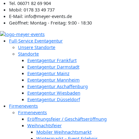
Zum
Tel. 06071 82 69 904
Inhalt
Mobil: 0178 33 49 737
springen
E-Mail: info@meyer-events.de
Geöffnet: Montag - Freitag: 9:00 - 18:30
Full-Service Eventagentur
Unsere Standorte
Standorte
Eventagentur Frankfurt
Eventagentur Darmstadt
Eventagentur Mainz
Eventagentur Mannheim
Eventagentur Aschaffenburg
Eventagentur Wiesbaden
Eventagentur Düsseldorf
Firmenevents
Firmenevents
Eröffnungsfeier / Geschäftseröffnung
Weihnachtsfeier
Mobiler Weihnachtsmarkt
Wintermarkt – Event Erlebnis